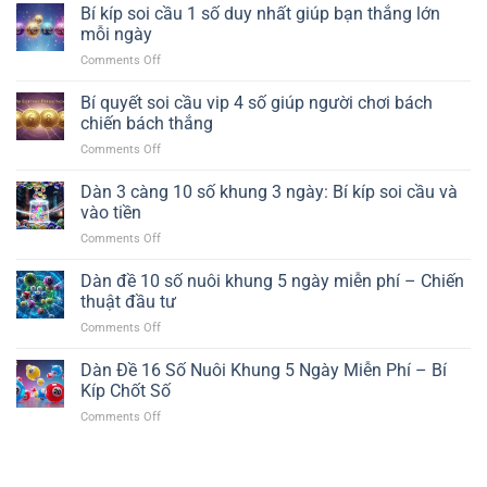
quyết
Bí kíp soi cầu 1 số duy nhất giúp bạn thắng lớn
đẹp
chính
soi
nhất
mỗi ngày
xác
cầu
hôm
mỗi
Comments Off
on
888
nay
ngày
Bí
vip
để
kíp
Bí quyết soi cầu vip 4 số giúp người chơi bách
2
về
soi
nháy
chiến bách thắng
bờ
cầu
bách
an
Comments Off
on
1
phát
toàn
Bí
số
bách
quyết
Dàn 3 càng 10 số khung 3 ngày: Bí kíp soi cầu và
duy
trúng
soi
nhất
vào tiền
cầu
giúp
Comments Off
on
vip
bạn
Dàn
4
thắng
3
Dàn đề 10 số nuôi khung 5 ngày miễn phí – Chiến
số
lớn
càng
giúp
thuật đầu tư
mỗi
10
người
ngày
Comments Off
on
số
chơi
Dàn
khung
bách
đề
Dàn Đề 16 Số Nuôi Khung 5 Ngày Miễn Phí – Bí
3
chiến
10
ngày:
Kíp Chốt Số
bách
số
Bí
thắng
Comments Off
on
nuôi
kíp
Dàn
khung
soi
Đề
5
cầu
16
ngày
và