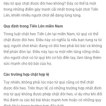
liệu tứ quý chặt được đôi heo không? Đây có thể là một
trong những điểm gây tranh cãi nhất trong luật chơi Tiến
Lên, khiến nhiều người chơi dễ dàng lúng túng.
Quy định trong Tiến Lên miền Nam
Trong luật chặt heo Tiến Lên tại miền Nam, tứ quý có thể
chặt được đôi heo. Điều này có nghĩa là nếu bạn tung ra tứ
quý, người chơi khác đang có đôi heo phải bỏ bài và không
thể phản đòn lại. Điều này tạo ra một nền tảng vững chắc
cho người chơi có tứ quý khi cơ hội đến tay, làm tăng thêm
sức mạnh cho bộ bài của họ.
Các trường hợp chặt hợp lệ
Tuy nhiên, không phải lúc nào tứ quý cũng có thể chặt
được đôi heo. Trên thực tế, có những trường hợp nhất định
mà tứ quý không được phép chặt đôi heo, ví dụ như khi đối
thủ đánh ra các bộ bài khác mạnh hơn hoặc có những quy
định khác trong trường hợp đặc biệt.