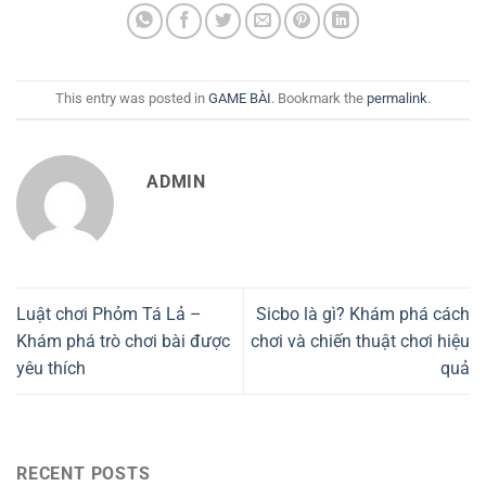
This entry was posted in
GAME BÀI
. Bookmark the
permalink
.
ADMIN
Luật chơi Phỏm Tá Lả –
Sicbo là gì? Khám phá cách
Khám phá trò chơi bài được
chơi và chiến thuật chơi hiệu
yêu thích
quả
RECENT POSTS