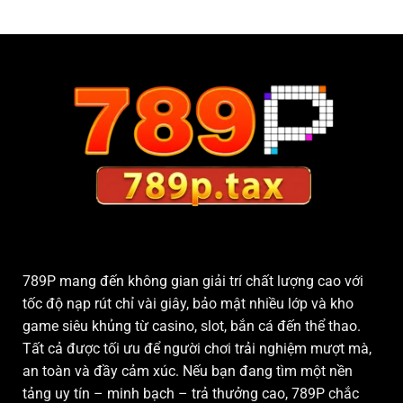
Số
miễn
vào
Nuôi
phí
tiền
Khung
–
5
Chiến
Ngày
thuật
Miễn
đầu
Phí
tư
–
Bí
Kíp
Chốt
Số
789P
mang đến không gian giải trí chất lượng cao với
tốc độ nạp rút chỉ vài giây, bảo mật nhiều lớp và kho
game siêu khủng từ casino, slot, bắn cá đến thể thao.
Tất cả được tối ưu để người chơi trải nghiệm mượt mà,
an toàn và đầy cảm xúc. Nếu bạn đang tìm một nền
tảng uy tín – minh bạch – trả thưởng cao, 789P chắc