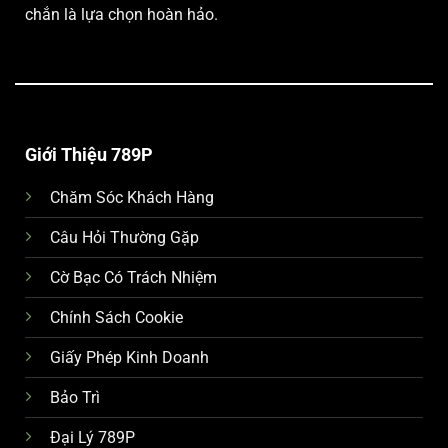
chắn là lựa chọn hoàn hảo.
Giới Thiệu 789P
Chăm Sóc Khách Hàng
Câu Hỏi Thường Gặp
Cờ Bạc Có Trách Nhiệm
Chính Sách Cookie
Giấy Phép Kinh Doanh
Bảo Trì
Đại Lý 789P