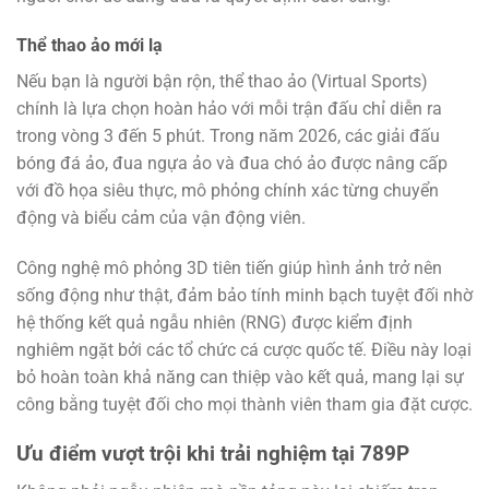
Thể thao ảo mới lạ
Nếu bạn là người bận rộn, thể thao ảo (Virtual Sports)
chính là lựa chọn hoàn hảo với mỗi trận đấu chỉ diễn ra
trong vòng 3 đến 5 phút. Trong năm 2026, các giải đấu
bóng đá ảo, đua ngựa ảo và đua chó ảo được nâng cấp
với đồ họa siêu thực, mô phỏng chính xác từng chuyển
động và biểu cảm của vận động viên.
Công nghệ mô phỏng 3D tiên tiến giúp hình ảnh trở nên
sống động như thật, đảm bảo tính minh bạch tuyệt đối nhờ
hệ thống kết quả ngẫu nhiên (RNG) được kiểm định
nghiêm ngặt bởi các tổ chức cá cược quốc tế. Điều này loại
bỏ hoàn toàn khả năng can thiệp vào kết quả, mang lại sự
công bằng tuyệt đối cho mọi thành viên tham gia đặt cược.
Ưu điểm vượt trội khi trải nghiệm tại 789P