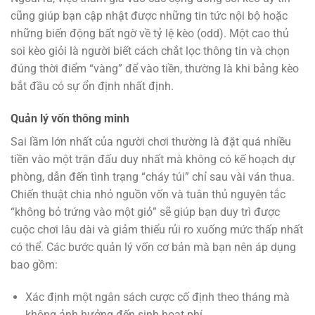
cũng giúp bạn cập nhật được những tin tức nội bộ hoặc
những biến động bất ngờ về tỷ lệ kèo (odd). Một cao thủ
soi kèo giỏi là người biết cách chắt lọc thông tin và chọn
đúng thời điểm “vàng” để vào tiền, thường là khi bảng kèo
bắt đầu có sự ổn định nhất định.
Quản lý vốn thông minh
Sai lầm lớn nhất của người chơi thường là đặt quá nhiều
tiền vào một trận đấu duy nhất mà không có kế hoạch dự
phòng, dẫn đến tình trạng “cháy túi” chỉ sau vài ván thua.
Chiến thuật chia nhỏ nguồn vốn và tuân thủ nguyên tắc
“không bỏ trứng vào một giỏ” sẽ giúp bạn duy trì được
cuộc chơi lâu dài và giảm thiểu rủi ro xuống mức thấp nhất
có thể.
Các bước quản lý vốn cơ bản mà bạn nên áp dụng
bao gồm:
Xác định một ngân sách cược cố định theo tháng mà
không ảnh hưởng đến sinh hoạt phí.