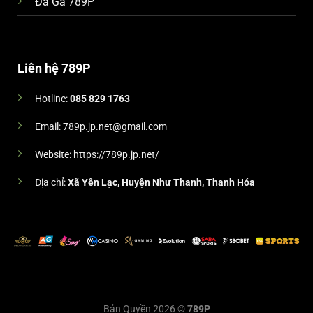
Đá Gà 789P
Liên hệ 789P
Hotline:
085 829 1763
Email:
789p.jp.net@gmail.com
Website: https://789p.jp.net/
Địa chỉ:
Xã Yên Lạc, Huyện Như Thanh, Thanh Hóa
Bản Quyền 2026 ©
789P