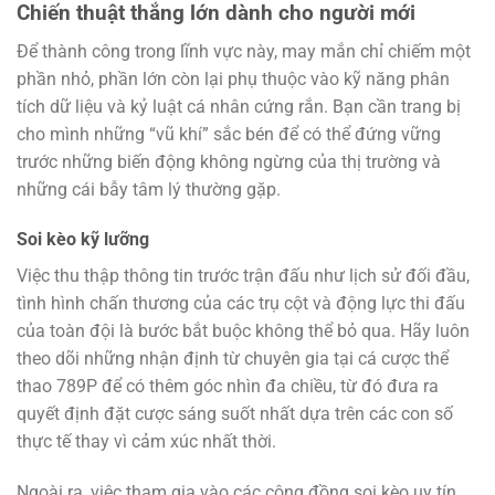
Chiến thuật thắng lớn dành cho người mới
Để thành công trong lĩnh vực này, may mắn chỉ chiếm một
phần nhỏ, phần lớn còn lại phụ thuộc vào kỹ năng phân
tích dữ liệu và kỷ luật cá nhân cứng rắn. Bạn cần trang bị
cho mình những “vũ khí” sắc bén để có thể đứng vững
trước những biến động không ngừng của thị trường và
những cái bẫy tâm lý thường gặp.
Soi kèo kỹ lưỡng
Việc thu thập thông tin trước trận đấu như lịch sử đối đầu,
tình hình chấn thương của các trụ cột và động lực thi đấu
của toàn đội là bước bắt buộc không thể bỏ qua. Hãy luôn
theo dõi những nhận định từ chuyên gia tại cá cược thể
thao 789P để có thêm góc nhìn đa chiều, từ đó đưa ra
quyết định đặt cược sáng suốt nhất dựa trên các con số
thực tế thay vì cảm xúc nhất thời.
Ngoài ra, việc tham gia vào các cộng đồng soi kèo uy tín