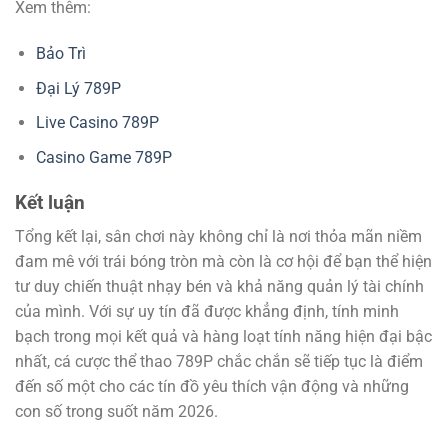
Xem thêm:
Bảo Trì
Đại Lý 789P
Live Casino 789P
Casino Game 789P
Kết luận
Tổng kết lại, sân chơi này không chỉ là nơi thỏa mãn niềm
đam mê với trái bóng tròn mà còn là cơ hội để bạn thể hiện
tư duy chiến thuật nhạy bén và khả năng quản lý tài chính
của mình. Với sự uy tín đã được khẳng định, tính minh
bạch trong mọi kết quả và hàng loạt tính năng hiện đại bậc
nhất, cá cược thể thao 789P chắc chắn sẽ tiếp tục là điểm
đến số một cho các tín đồ yêu thích vận động và những
con số trong suốt năm 2026.