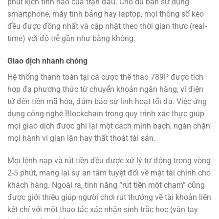
phút kịch tính nào của trận đấu. Cho dù bạn sử dụng
smartphone, máy tính bảng hay laptop, mọi thông số kèo
đều được đồng nhất và cập nhật theo thời gian thực (real-
time) với độ trễ gần như bằng không.
Giao dịch nhanh chóng
Hệ thống thanh toán tại cá cược thể thao 789P được tích
hợp đa phương thức từ chuyển khoản ngân hàng, ví điện
tử đến tiền mã hóa, đảm bảo sự linh hoạt tối đa. Việc ứng
dụng công nghệ Blockchain trong quy trình xác thực giúp
mọi giao dịch được ghi lại một cách minh bạch, ngăn chặn
mọi hành vi gian lận hay thất thoát tài sản.
Mọi lệnh nạp và rút tiền đều được xử lý tự động trong vòng
2-5 phút, mang lại sự an tâm tuyệt đối về mặt tài chính cho
khách hàng. Ngoài ra, tính năng “rút tiền một chạm” cũng
được giới thiệu giúp người chơi rút thưởng về tài khoản liên
kết chỉ với một thao tác xác nhận sinh trắc học (vân tay