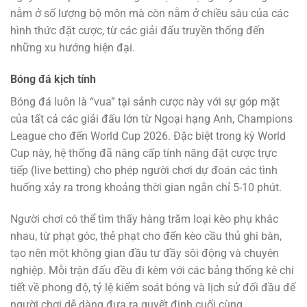
nằm ở số lượng bộ môn mà còn nằm ở chiều sâu của các
hình thức đặt cược, từ các giải đấu truyền thống đến
những xu hướng hiện đại.
Bóng đá kịch tính
Bóng đá luôn là “vua” tại sảnh cược này với sự góp mặt
của tất cả các giải đấu lớn từ Ngoại hạng Anh, Champions
League cho đến World Cup 2026. Đặc biệt trong kỳ World
Cup này, hệ thống đã nâng cấp tính năng đặt cược trực
tiếp (live betting) cho phép người chơi dự đoán các tình
huống xảy ra trong khoảng thời gian ngắn chỉ 5-10 phút.
Người chơi có thể tìm thấy hàng trăm loại kèo phụ khác
nhau, từ phạt góc, thẻ phạt cho đến kèo cầu thủ ghi bàn,
tạo nên một không gian đầu tư đầy sôi động và chuyên
nghiệp. Mỗi trận đấu đều đi kèm với các bảng thống kê chi
tiết về phong độ, tỷ lệ kiểm soát bóng và lịch sử đối đầu để
người chơi dễ dàng đưa ra quyết định cuối cùng.