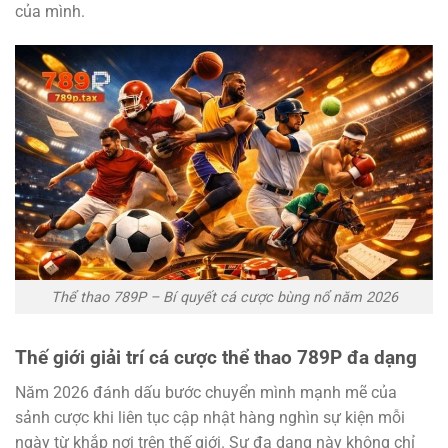
của mình.
Thể thao 789P – Bí quyết cá cược bùng nổ năm 2026
Thế giới giải trí cá cược thể thao 789P đa dạng
Năm 2026 đánh dấu bước chuyển mình mạnh mẽ của
sảnh cược khi liên tục cập nhật hàng nghìn sự kiện mỗi
ngày từ khắp nơi trên thế giới. Sự đa dạng này không chỉ