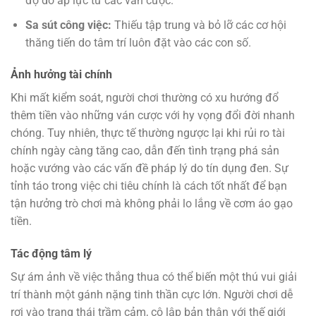
độ do áp lực từ các ván cược.
Sa sút công việc:
Thiếu tập trung và bỏ lỡ các cơ hội
thăng tiến do tâm trí luôn đặt vào các con số.
Ảnh hưởng tài chính
Khi mất kiểm soát, người chơi thường có xu hướng đổ
thêm tiền vào những ván cược với hy vọng đổi đời nhanh
chóng. Tuy nhiên, thực tế thường ngược lại khi rủi ro tài
chính ngày càng tăng cao, dẫn đến tình trạng phá sản
hoặc vướng vào các vấn đề pháp lý do tín dụng đen. Sự
tỉnh táo trong việc chi tiêu chính là cách tốt nhất để bạn
tận hưởng trò chơi mà không phải lo lắng về cơm áo gạo
tiền.
Tác động tâm lý
Sự ám ảnh về việc thắng thua có thể biến một thú vui giải
trí thành một gánh nặng tinh thần cực lớn. Người chơi dễ
rơi vào trạng thái trầm cảm, cô lập bản thân với thế giới