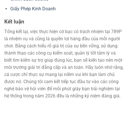
Giấy Phép Kinh Doanh
Kết luận
Tổng kết lại, việc thực hiện cờ bạc có trách nhiệm tại 789P
là nhiệm vụ và cũng là quyền lợi hàng đầu của mỗi người
chơi. Bằng cách hiểu rõ giá trị của sự bền vững, sử dụng
thành thạo các công cụ kiểm soát, quản lý tốt tâm lý và
biết tìm kiếm sự trợ giúp đúng lúc, bạn sẽ kiến tạo nên một
môi trường giải trí đẳng cấp và an toàn. Hãy luôn nhớ rằng,
cá cược chỉ thực sự mang lại niềm vui khi bạn làm chủ
được nó. Chúng tôi cam kết tiếp tục đầu tư vào các công
nghệ bảo vệ hội viên để mỗi phút giây bạn trải nghiệm tại
hệ thống trong năm 2026 đều là những kỷ niệm đáng giá.