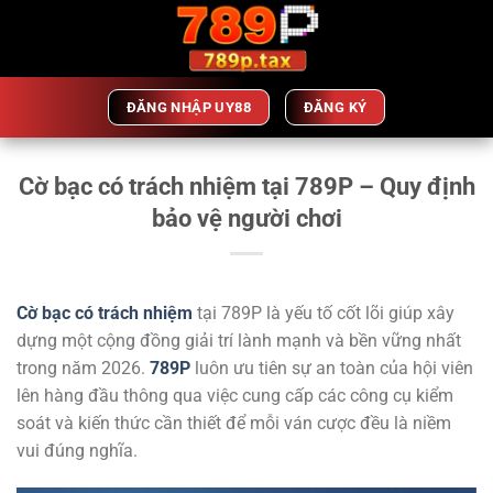
Skip
to
content
ĐĂNG NHẬP UY88
ĐĂNG KÝ
Cờ bạc có trách nhiệm tại 789P – Quy định
bảo vệ người chơi
Cờ bạc có trách nhiệm
tại 789P
là yếu tố cốt lõi giúp xây
dựng một cộng đồng giải trí lành mạnh và bền vững nhất
trong năm 2026.
789P
luôn ưu tiên sự an toàn của hội viên
lên hàng đầu thông qua việc cung cấp các công cụ kiểm
soát và kiến thức cần thiết để mỗi ván cược đều là niềm
vui đúng nghĩa.