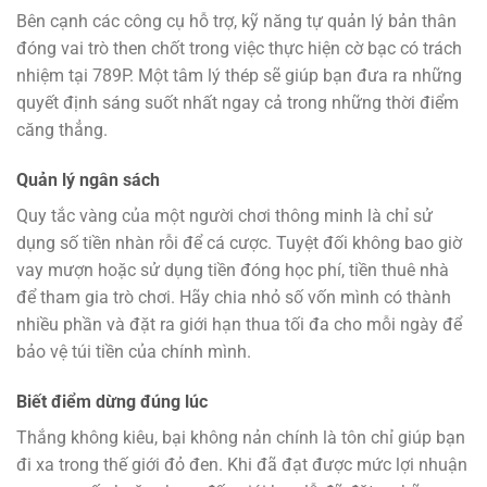
Bên cạnh các công cụ hỗ trợ, kỹ năng tự quản lý bản thân
đóng vai trò then chốt trong việc thực hiện cờ bạc có trách
nhiệm tại 789P. Một tâm lý thép sẽ giúp bạn đưa ra những
quyết định sáng suốt nhất ngay cả trong những thời điểm
căng thẳng.
Quản lý ngân sách
Quy tắc vàng của một người chơi thông minh là chỉ sử
dụng số tiền nhàn rỗi để cá cược. Tuyệt đối không bao giờ
vay mượn hoặc sử dụng tiền đóng học phí, tiền thuê nhà
để tham gia trò chơi. Hãy chia nhỏ số vốn mình có thành
nhiều phần và đặt ra giới hạn thua tối đa cho mỗi ngày để
bảo vệ túi tiền của chính mình.
Biết điểm dừng đúng lúc
Thắng không kiêu, bại không nản chính là tôn chỉ giúp bạn
đi xa trong thế giới đỏ đen. Khi đã đạt được mức lợi nhuận