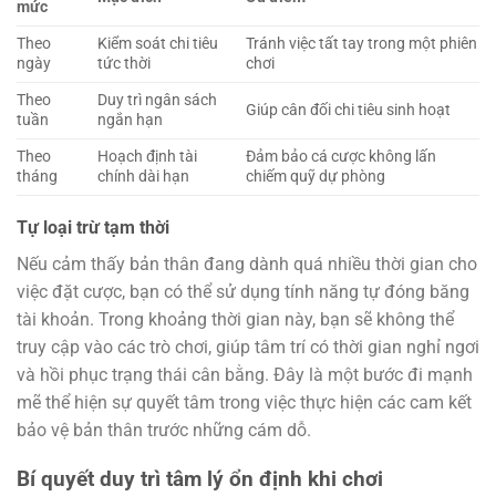
mức
Theo
Kiểm soát chi tiêu
Tránh việc tất tay trong một phiên
ngày
tức thời
chơi
Theo
Duy trì ngân sách
Giúp cân đối chi tiêu sinh hoạt
tuần
ngắn hạn
Theo
Hoạch định tài
Đảm bảo cá cược không lấn
tháng
chính dài hạn
chiếm quỹ dự phòng
Tự loại trừ tạm thời
Nếu cảm thấy bản thân đang dành quá nhiều thời gian cho
việc đặt cược, bạn có thể sử dụng tính năng tự đóng băng
tài khoản. Trong khoảng thời gian này, bạn sẽ không thể
truy cập vào các trò chơi, giúp tâm trí có thời gian nghỉ ngơi
và hồi phục trạng thái cân bằng. Đây là một bước đi mạnh
mẽ thể hiện sự quyết tâm trong việc thực hiện các cam kết
bảo vệ bản thân trước những cám dỗ.
Bí quyết duy trì tâm lý ổn định khi chơi