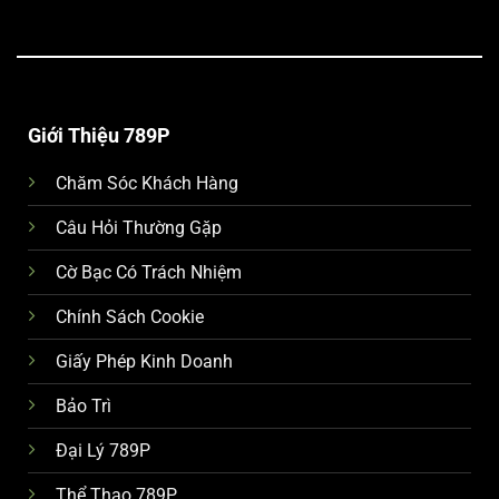
Giới Thiệu 789P
Chăm Sóc Khách Hàng
Câu Hỏi Thường Gặp
Cờ Bạc Có Trách Nhiệm
Chính Sách Cookie
Giấy Phép Kinh Doanh
Bảo Trì
Đại Lý 789P
Thể Thao 789P