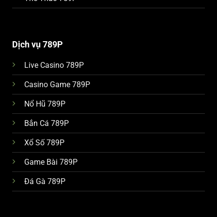
Dịch vụ 789P
Live Casino 789P
Casino Game 789P
Nổ Hũ 789P
Bắn Cá 789P
Xổ Số 789P
Game Bài 789P
Đá Gà 789P