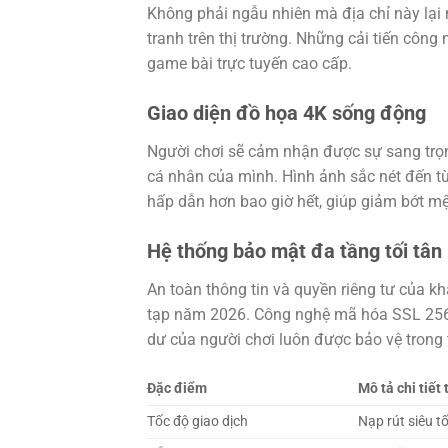
Không phải ngẫu nhiên mà địa chỉ này lại 
tranh trên thị trường. Những cải tiến công
game bài trực tuyến cao cấp.
Giao diện đồ họa 4K sống động
Người chơi sẽ cảm nhận được sự sang trọn
cá nhân của mình. Hình ảnh sắc nét đến từ
hấp dẫn hơn bao giờ hết, giúp giảm bớt m
Hệ thống bảo mật đa tầng tối tân
An toàn thông tin và quyền riêng tư của 
tạp năm 2026. Công nghệ mã hóa SSL 256-
dư của người chơi luôn được bảo vệ trong 
Đặc điểm
Mô tả chi tiết
Tốc độ giao dịch
Nạp rút siêu t