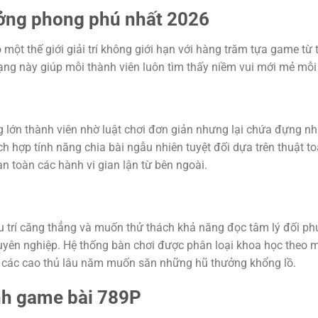
ưởng phong phú nhất 2026
một thế giới giải trí không giới hạn với hàng trăm tựa game từ
g này giúp mỗi thành viên luôn tìm thấy niềm vui mới mẻ mỗi
ng lớn thành viên nhờ luật chơi đơn giản nhưng lại chứa đựng nh
ích hợp tính năng chia bài ngẫu nhiên tuyệt đối dựa trên thuật 
n toàn các hành vi gian lận từ bên ngoài.
 trí căng thẳng và muốn thử thách khả năng đọc tâm lý đối phư
huyên nghiệp. Hệ thống bàn chơi được phân loại khoa học theo 
n các cao thủ lâu năm muốn săn những hũ thưởng khổng lồ.
nh game bài 789P