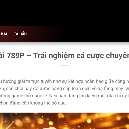
 BÀI
TÀI XỈU
i 789P – Trải nghiệm cá cược chuyê
 hướng giải trí trực tuyến nhờ sự kết hợp hoàn hảo giữa công 
26, sân chơi này đã được nâng cấp toàn diện về hạ tầng máy chủ
ồng game thủ quốc tế. Nếu bạn đang tìm kiếm một địa chỉ uy t
 chọn đẳng cấp không thể bỏ qua.