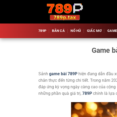
Skip
to
content
789P
BẮN CÁ
NỔ HŨ
GIẤC MƠ
GAME
Game bà
Sảnh
game bài 789P
hiện đang dẫn đầu xu
chân thực đến từng chi tiết. Trong năm 20
đáp ứng kỳ vọng ngày càng cao của cộng đ
những phần quà giá trị,
789P
chính là lựa