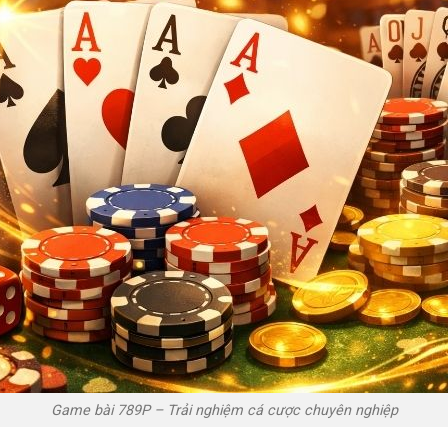
Game bài 789P – Trải nghiệm cá cược chuyên nghiệp