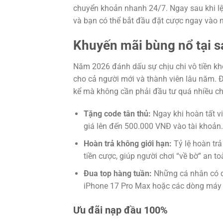
chuyển khoản nhanh 24/7. Ngay sau khi lện
và bạn có thể bắt đầu đặt cược ngay vào 
Khuyến mãi bùng nổ tại 
Năm 2026 đánh dấu sự chịu chi vô tiền kho
cho cả người mới và thành viên lâu năm.
kể mà không cần phải đầu tư quá nhiều ch
Tặng code tân thủ:
Ngay khi hoàn tất vi
giá lên đến 500.000 VNĐ vào tài khoản.
Hoàn trả không giới hạn:
Tỷ lệ hoàn trả
tiền cược, giúp người chơi “về bờ” an to
Đua top hàng tuần:
Những cá nhân có do
iPhone 17 Pro Max hoặc các dòng máy t
Ưu đãi nạp đầu 100%