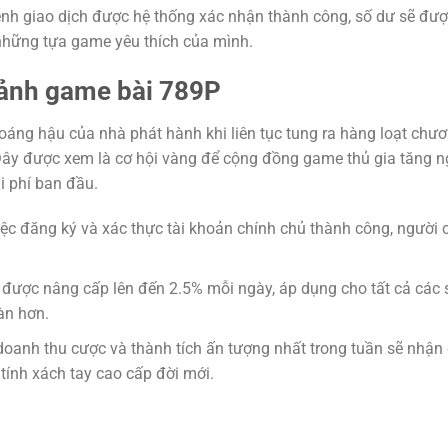
h giao dịch được hệ thống xác nhận thành công, số dư sẽ được 
những tựa game yêu thích của mình.
sảnh game bài 789P
áng hậu của nhà phát hành khi liên tục tung ra hàng loạt chươn
 Đây được xem là cơ hội vàng để cộng đồng game thủ gia tăng
i phí ban đầu.
ệc đăng ký và xác thực tài khoản chính chủ thành công, người c
 được nâng cấp lên đến 2.5% mỗi ngày, áp dụng cho tất cả các
àn hơn.
anh thu cược và thành tích ấn tượng nhất trong tuần sẽ nhận 
ính xách tay cao cấp đời mới.