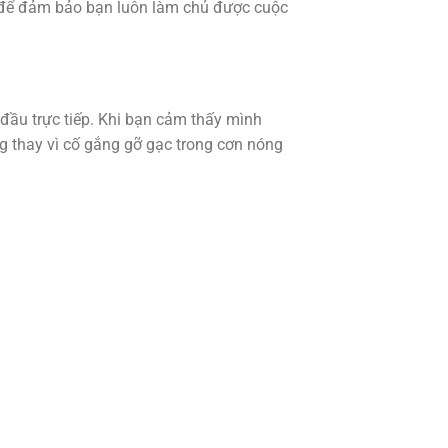
ày để đảm bảo bạn luôn làm chủ được cuộc
đầu trực tiếp. Khi bạn cảm thấy mình
ằng thay vì cố gắng gỡ gạc trong cơn nóng