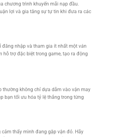
qua chương trình khuyến mãi nạp đầu.
n lợi và gia tăng sự tự tin khi đưa ra các
 đăng nhập và tham gia ít nhất một ván
m hỗ trợ đặc biệt trong game, tạo ra động
iệp thường không chỉ dựa dẫm vào vận may
 bạn tối ưu hóa tỷ lệ thắng trong từng
ng cảm thấy mình đang gặp vận đỏ. Hãy