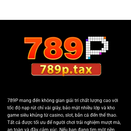
789P
mang đến không gian giải trí chất lượng cao với
tốc độ nạp rút chỉ vài giây, bảo mật nhiều lớp và kho
game siêu khủng từ casino, slot, bắn cá đến thể thao.
Tất cả được tối ưu để người chơi trải nghiệm mượt mà,
an toàn và đầy cảm xúc. Nếu bạn đang tìm một nền