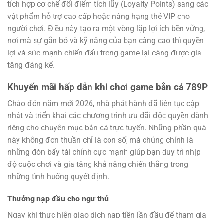
tích hợp cơ chế đổi điểm tích lũy (Loyalty Points) sang các
vật phẩm hỗ trợ cao cấp hoặc nâng hạng thẻ VIP cho
người chơi. Điều này tạo ra một vòng lặp lợi ích bền vững,
nơi mà sự gắn bó và kỹ năng của bạn càng cao thì quyền
lợi và sức mạnh chiến đấu trong game lại càng được gia
tăng đáng kể.
Khuyến mãi hấp dẫn khi chơi game bắn cá 789P
Chào đón năm mới 2026, nhà phát hành đã liên tục cập
nhật và triển khai các chương trình ưu đãi độc quyền dành
riêng cho chuyên mục bắn cá trực tuyến. Những phần quà
này không đơn thuần chỉ là con số, mà chúng chính là
những đòn bẩy tài chính cực mạnh giúp bạn duy trì nhịp
độ cuộc chơi và gia tăng khả năng chiến thắng trong
những tình huống quyết định.
Thưởng nạp đầu cho ngư thủ
Ngay khi thực hiện giao dịch nạp tiền lần đầu để tham gia