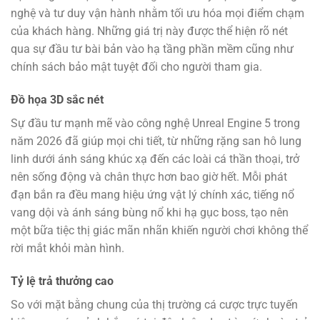
nghệ và tư duy vận hành nhằm tối ưu hóa mọi điểm chạm
của khách hàng. Những giá trị này được thể hiện rõ nét
qua sự đầu tư bài bản vào hạ tầng phần mềm cũng như
chính sách bảo mật tuyệt đối cho người tham gia.
Đồ họa 3D sắc nét
Sự đầu tư mạnh mẽ vào công nghệ Unreal Engine 5 trong
năm 2026 đã giúp mọi chi tiết, từ những rặng san hô lung
linh dưới ánh sáng khúc xạ đến các loài cá thần thoại, trở
nên sống động và chân thực hơn bao giờ hết. Mỗi phát
đạn bắn ra đều mang hiệu ứng vật lý chính xác, tiếng nổ
vang dội và ánh sáng bùng nổ khi hạ gục boss, tạo nên
một bữa tiệc thị giác mãn nhãn khiến người chơi không thể
rời mắt khỏi màn hình.
Tỷ lệ trả thưởng cao
So với mặt bằng chung của thị trường cá cược trực tuyến