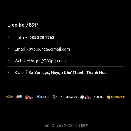
Liên hệ 789P
Hotline:
085 829 1763
Email:
789p.jp.net@gmail.com
Website: https://789p.jp.net/
Địa chỉ:
Xã Yên Lạc, Huyện Như Thanh, Thanh Hóa
Bản Quyền 2026 ©
789P