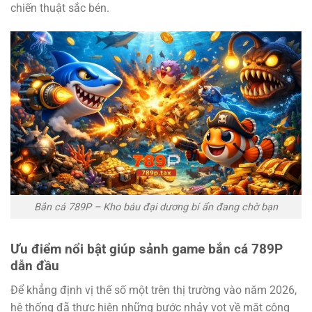
chiến thuật sắc bén.
Bắn cá 789P – Kho báu đại dương bí ẩn đang chờ bạn
Ưu điểm nổi bật giúp sảnh game bắn cá 789P
dẫn đầu
Để khẳng định vị thế số một trên thị trường vào năm 2026,
hệ thống đã thực hiện những bước nhảy vọt về mặt công