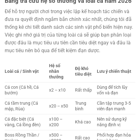
Bảng tra cứu hệ số thưởng và loài cá năm 2026
Để hỗ trợ người chơi trong việc lập kế hoạch tác chiến và
đưa ra quyết định ngắm bắn chính xác nhất, chúng tôi đã
thống kê chi tiết danh sách các sinh vật phổ biến hiện nay.
Việc ghi nhớ giá trị của từng loài cá sẽ giúp bạn phân loại
được đâu là mục tiêu ưu tiên cần tiêu diệt ngay và đâu là
mục tiêu nên bỏ qua để tiết kiệm đạn dược.
Hệ số
Độ khó
Loài cá / Sinh vật
nhân
Lưu ý chiến thuật
tiêu diệt
thưởng
Cá con (Cá hề, Cá
Dùng để tích lũy
x2 – x10
Rất thấp
bướm)
vốn và đạn
Cá tầm trung (Cá
Trung
Cần tập trung 3-5
x20 – x50
mập, Rùa)
bình
viên đạn mạnh
Cá đặc biệt (Cá
x100 –
Nên sử dụng kỹ
Khá cao
vàng, Cá lồng đèn)
x200
năng định vị
Boss Rồng Thần /
x500 –
Phối hợp đạn hỏa
Rất cao