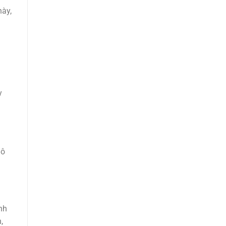
này,
y
lô
nh
,