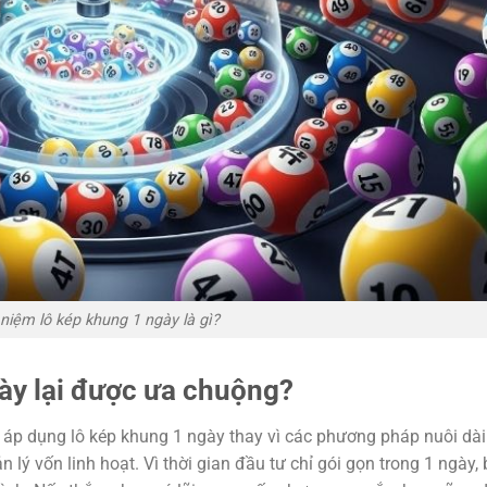
 niệm lô kép khung 1 ngày là gì?
gày lại được ưa chuộng?
ên áp dụng lô kép khung 1 ngày thay vì các phương pháp nuôi dài
n lý vốn linh hoạt. Vì thời gian đầu tư chỉ gói gọn trong 1 ngày,