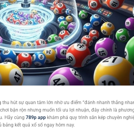
 thu hút sự quan tâm lớn nhờ ưu điểm “đánh nhanh thắng nha
i chơi bận rộn nhưng muốn tối ưu lợi nhuận, đây chính là phươn
ầu. Hãy cùng
789p app
khám phá quy trình săn kép chuyên nghi
hủ bảng kết quả xổ số ngay hôm nay.