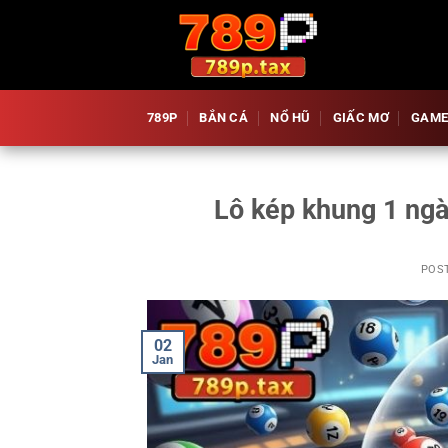
Skip
to
content
789P
BẮN CÁ
NỔ HŨ
GIẤC MƠ
GAME
Lô kép khung 1 ngà
POS
02
Jan