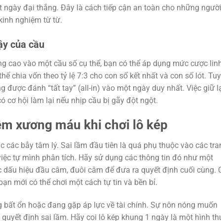
ột ngày đại thắng. Đây là cách tiếp cận an toàn cho những ngườ
kinh nghiệm từ từ.
cậy của cầu
ởng cao vào một cầu số cụ thể, bạn có thể áp dụng mức cược lin
ể chia vốn theo tỷ lệ 7:3 cho con số kết nhất và con số lót. Tuy
g được đánh “tất tay” (all-in) vào một ngày duy nhất. Việc giữ l
 cơ hội làm lại nếu nhịp cầu bị gãy đột ngột.
ệm xương máu khi chơi lô kép
c các bẫy tâm lý. Sai lầm đầu tiên là quá phụ thuộc vào các tra
iệc tự mình phân tích. Hãy sử dụng các thông tin đó như một
c dấu hiệu đầu câm, đuôi câm để đưa ra quyết định cuối cùng. 
bạn mới có thể chơi một cách tự tin và bền bỉ.
ng bất ổn hoặc đang gặp áp lực về tài chính. Sự nôn nóng muốn
quyết định sai lầm. Hãy coi lô kép khung 1 ngày là một hình th