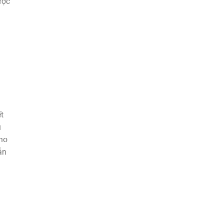
ược
t
u
cho
ẵn