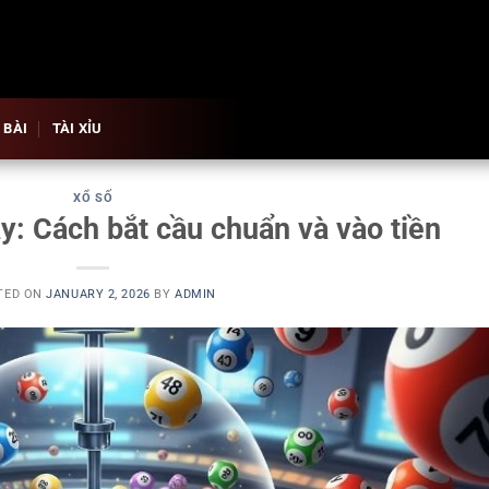
 BÀI
TÀI XỈU
XỔ SỐ
y: Cách bắt cầu chuẩn và vào tiền
TED ON
JANUARY 2, 2026
BY
ADMIN