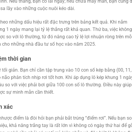
nh. Nếu thắng, bạn có lãi ngay; nếu chưa may mắn, bạn cũng 
sa lầy vào những cuộc nuôi kéo dài.
 theo những dấu hiệu rất đặc trưng trên bảng kết quả. Khi nắm
ung 1 ngày mang lại tỷ lệ thắng rất khả quan. Thứ ba, việc không
c so với lô thường, từ đó nâng cao tỷ lệ lợi nhuận ròng trên mỗ
inh cho những nhà đầu tư số học vào năm 2025.
ệm thời gian
 tối giản. Bạn chỉ cần tập trung vào 10 con số kép bằng (00, 11,
 não phân tích nhịp rơi tốt hơn. Khi áp dụng lô kép khung 1 ngày
ầu so với việc phải bơi giữa 100 con số lô thường. Điều này giúp
ược sự minh mẫn cần thiết.
h xác
hược điểm là đòi hỏi bạn phải bắt trúng “điểm rơi”. Nếu bạn so
ệu, khả năng trắng tay là rất lớn vì không có ngày thứ hai để g