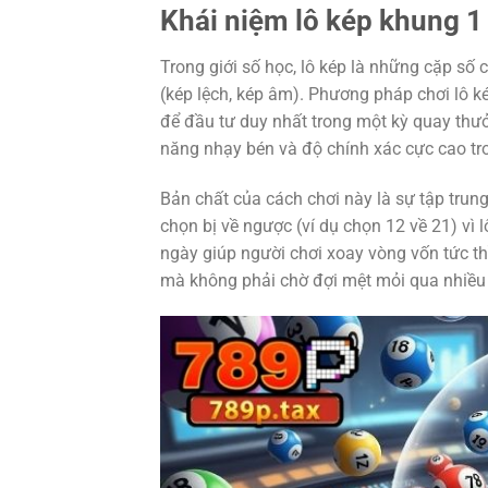
Khái niệm lô kép khung 1 
Trong giới số học, lô kép là những cặp số 
(kép lệch, kép âm). Phương pháp chơi lô k
để đầu tư duy nhất trong một kỳ quay thưở
năng nhạy bén và độ chính xác cực cao tro
Bản chất của cách chơi này là sự tập trung
chọn bị về ngược (ví dụ chọn 12 về 21) vì 
ngày giúp người chơi xoay vòng vốn tức th
mà không phải chờ đợi mệt mỏi qua nhiều