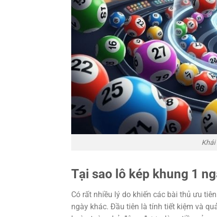
Khái
Tại sao lô kép khung 1 n
Có rất nhiều lý do khiến các bài thủ ưu ti
ngày khác. Đầu tiên là tính tiết kiệm và quả