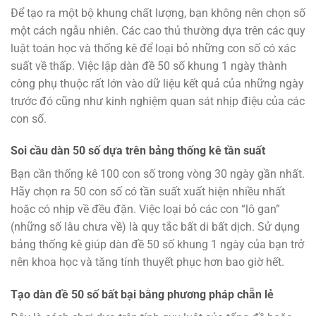
Để tạo ra một bộ khung chất lượng, bạn không nên chọn số
một cách ngẫu nhiên. Các cao thủ thường dựa trên các quy
luật toán học và thống kê để loại bỏ những con số có xác
suất về thấp. Việc lập dàn đề 50 số khung 1 ngày thành
công phụ thuộc rất lớn vào dữ liệu kết quả của những ngày
trước đó cũng như kinh nghiệm quan sát nhịp điệu của các
con số.
Soi cầu dàn 50 số dựa trên bảng thống kê tần suất
Bạn cần thống kê 100 con số trong vòng 30 ngày gần nhất.
Hãy chọn ra 50 con số có tần suất xuất hiện nhiều nhất
hoặc có nhịp về đều đặn. Việc loại bỏ các con “lô gan”
(những số lâu chưa về) là quy tắc bất di bất dịch. Sử dụng
bảng thống kê giúp dàn đề 50 số khung 1 ngày của bạn trở
nên khoa học và tăng tính thuyết phục hơn bao giờ hết.
Tạo dàn đề 50 số bất bại bằng phương pháp chẵn lẻ