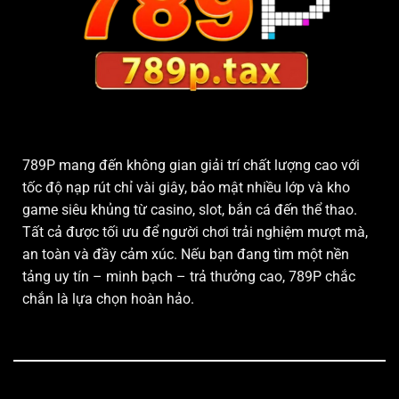
Bí
Kíp
Chốt
Số
789P
mang đến không gian giải trí chất lượng cao với
tốc độ nạp rút chỉ vài giây, bảo mật nhiều lớp và kho
game siêu khủng từ casino, slot, bắn cá đến thể thao.
Tất cả được tối ưu để người chơi trải nghiệm mượt mà,
an toàn và đầy cảm xúc. Nếu bạn đang tìm một nền
tảng uy tín – minh bạch – trả thưởng cao, 789P chắc
chắn là lựa chọn hoàn hảo.