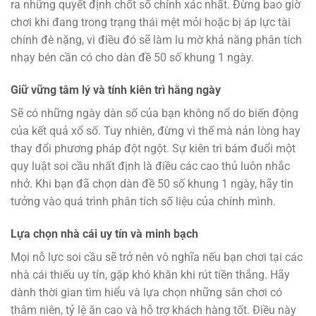
ra những quyết định chốt số chính xác nhất. Đừng bao giờ
chơi khi đang trong trạng thái mệt mỏi hoặc bị áp lực tài
chính đè nặng, vì điều đó sẽ làm lu mờ khả năng phân tích
nhạy bén cần có cho dàn đề 50 số khung 1 ngày.
Giữ vững tâm lý và tính kiên trì hằng ngày
Sẽ có những ngày dàn số của bạn không nổ do biến động
của kết quả xổ số. Tuy nhiên, đừng vì thế mà nản lòng hay
thay đổi phương pháp đột ngột. Sự kiên trì bám đuổi một
quy luật soi cầu nhất định là điều các cao thủ luôn nhắc
nhở. Khi bạn đã chọn dàn đề 50 số khung 1 ngày, hãy tin
tưởng vào quá trình phân tích số liệu của chính mình.
Lựa chọn nhà cái uy tín và minh bạch
Mọi nỗ lực soi cầu sẽ trở nên vô nghĩa nếu bạn chơi tại các
nhà cái thiếu uy tín, gặp khó khăn khi rút tiền thắng. Hãy
dành thời gian tìm hiểu và lựa chọn những sân chơi có
thâm niên, tỷ lệ ăn cao và hỗ trợ khách hàng tốt. Điều này