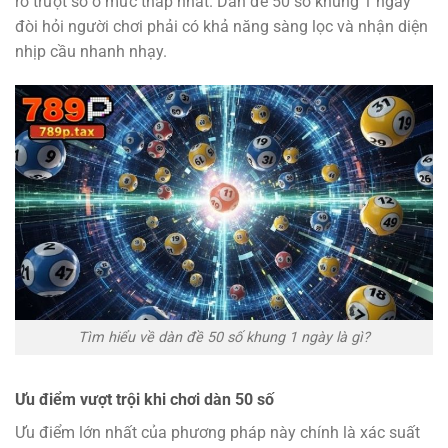
ro trượt số ở mức thấp nhất. Dàn đề 50 số khung 1 ngày
đòi hỏi người chơi phải có khả năng sàng lọc và nhận diện
nhịp cầu nhanh nhạy.
Tìm hiểu về dàn đề 50 số khung 1 ngày là gì?
Ưu điểm vượt trội khi chơi dàn 50 số
Ưu điểm lớn nhất của phương pháp này chính là xác suất