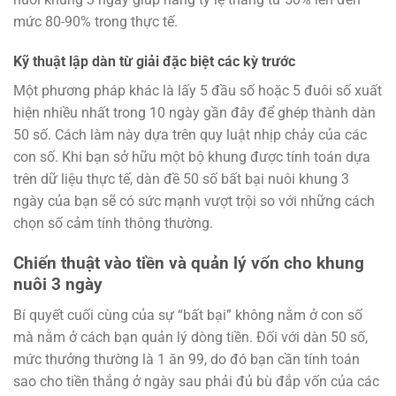
mức 80-90% trong thực tế.
Kỹ thuật lập dàn từ giải đặc biệt các kỳ trước
Một phương pháp khác là lấy 5 đầu số hoặc 5 đuôi số xuất
hiện nhiều nhất trong 10 ngày gần đây để ghép thành dàn
50 số. Cách làm này dựa trên quy luật nhịp chảy của các
con số. Khi bạn sở hữu một bộ khung được tính toán dựa
trên dữ liệu thực tế, dàn đề 50 số bất bại nuôi khung 3
ngày của bạn sẽ có sức mạnh vượt trội so với những cách
chọn số cảm tính thông thường.
Chiến thuật vào tiền và quản lý vốn cho khung
nuôi 3 ngày
Bí quyết cuối cùng của sự “bất bại” không nằm ở con số
mà nằm ở cách bạn quản lý dòng tiền. Đối với dàn 50 số,
mức thưởng thường là 1 ăn 99, do đó bạn cần tính toán
sao cho tiền thắng ở ngày sau phải đủ bù đắp vốn của các