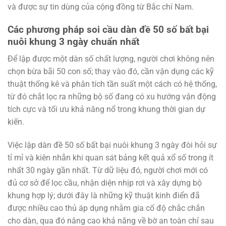
và được sự tin dùng của cộng đồng từ Bắc chí Nam.
Các phương pháp soi cầu dàn đề 50 số bất bại
nuôi khung 3 ngày chuẩn nhất
Để lập được một dàn số chất lượng, người chơi không nên
chọn bừa bãi 50 con số; thay vào đó, cần vận dụng các kỹ
thuật thống kê và phân tích tần suất một cách có hệ thống,
từ đó chắt lọc ra những bộ số đang có xu hướng vận động
tích cực và tối ưu khả năng nổ trong khung thời gian dự
kiến.
Việc lập dàn đề 50 số bất bại nuôi khung 3 ngày đòi hỏi sự
tỉ mỉ và kiên nhẫn khi quan sát bảng kết quả xổ số trong ít
nhất 30 ngày gần nhất. Từ dữ liệu đó, người chơi mới có
đủ cơ sở để lọc cầu, nhận diện nhịp rơi và xây dựng bộ
khung hợp lý; dưới đây là những kỹ thuật kinh điển đã
được nhiều cao thủ áp dụng nhằm gia cố độ chắc chắn
cho dàn, qua đó nâng cao khả năng về bờ an toàn chỉ sau