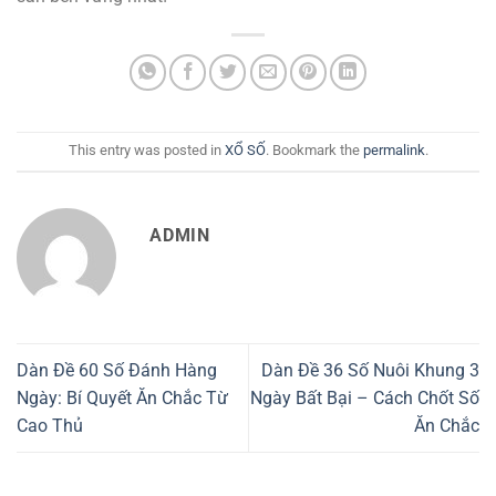
This entry was posted in
XỔ SỐ
. Bookmark the
permalink
.
ADMIN
Dàn Đề 60 Số Đánh Hàng
Dàn Đề 36 Số Nuôi Khung 3
Ngày: Bí Quyết Ăn Chắc Từ
Ngày Bất Bại – Cách Chốt Số
Cao Thủ
Ăn Chắc