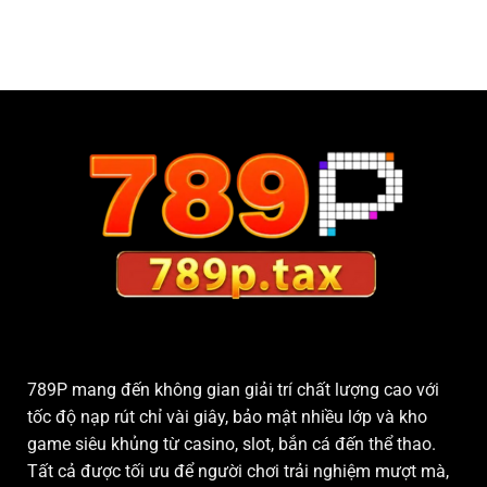
khung
soi
Đề
5
cầu
16
ngày
và
Số
miễn
vào
Nuôi
phí
tiền
Khung
–
5
Chiến
Ngày
thuật
Miễn
đầu
Phí
tư
–
Bí
Kíp
Chốt
Số
789P
mang đến không gian giải trí chất lượng cao với
tốc độ nạp rút chỉ vài giây, bảo mật nhiều lớp và kho
game siêu khủng từ casino, slot, bắn cá đến thể thao.
Tất cả được tối ưu để người chơi trải nghiệm mượt mà,