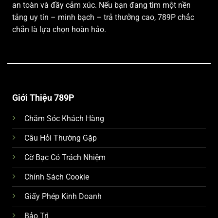
an toàn và đầy cảm xúc. Nếu bạn đang tìm một nền
tảng uy tín – minh bạch – trả thưởng cao, 789P chắc
chắn là lựa chọn hoàn hảo.
Giới Thiệu 789P
Chăm Sóc Khách Hàng
Câu Hỏi Thường Gặp
Cờ Bạc Có Trách Nhiệm
Chính Sách Cookie
Giấy Phép Kinh Doanh
Bảo Trì