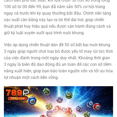
cách bao phủ xác suất: khi lựa chọn 50 con số trong tổng
100 số từ 00 đến 99, bạn đã nắm sẵn 50% cơ hội trúng
ngay cả trước khi kỳ quay thưởng bắt đầu. Chính nền tảng
xác suất cân bằng này tạo ra lợi thế dài hơi, giúp chiến
thuật phát huy hiệu quả nếu được vận hành đúng cách và
giữ kỷ luật xuyên suốt quá trình nuôi khung.
Việc áp dụng chiến thuật dàn đề 50 số bất bại nuôi khung
3 ngày giúp người chơi loại bỏ được yếu tố may rủi tức thời
của việc đánh trong một ngày duy nhất. Khoảng thời gian
3 ngày là biên độ dao động đủ an toàn để các con số tiềm
năng xuất hiện, giúp bạn bảo toàn nguồn vốn và tối ưu hóa
lợi nhuận một cách bền vững.