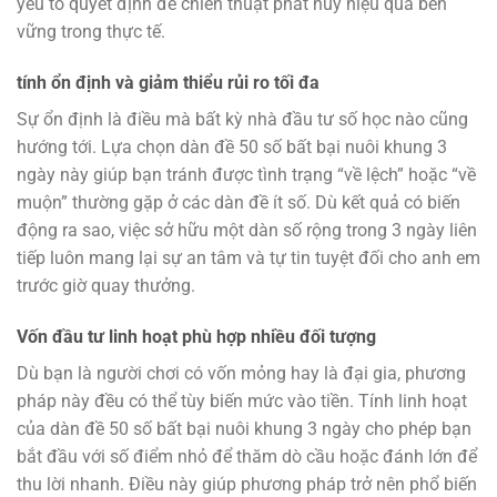
yếu tố quyết định để chiến thuật phát huy hiệu quả bền
vững trong thực tế.
tính ổn định và giảm thiểu rủi ro tối đa
Sự ổn định là điều mà bất kỳ nhà đầu tư số học nào cũng
hướng tới. Lựa chọn dàn đề 50 số bất bại nuôi khung 3
ngày này giúp bạn tránh được tình trạng “về lệch” hoặc “về
muộn” thường gặp ở các dàn đề ít số. Dù kết quả có biến
động ra sao, việc sở hữu một dàn số rộng trong 3 ngày liên
tiếp luôn mang lại sự an tâm và tự tin tuyệt đối cho anh em
trước giờ quay thưởng.
Vốn đầu tư linh hoạt phù hợp nhiều đối tượng
Dù bạn là người chơi có vốn mỏng hay là đại gia, phương
pháp này đều có thể tùy biến mức vào tiền. Tính linh hoạt
của dàn đề 50 số bất bại nuôi khung 3 ngày cho phép bạn
bắt đầu với số điểm nhỏ để thăm dò cầu hoặc đánh lớn để
thu lời nhanh. Điều này giúp phương pháp trở nên phổ biến