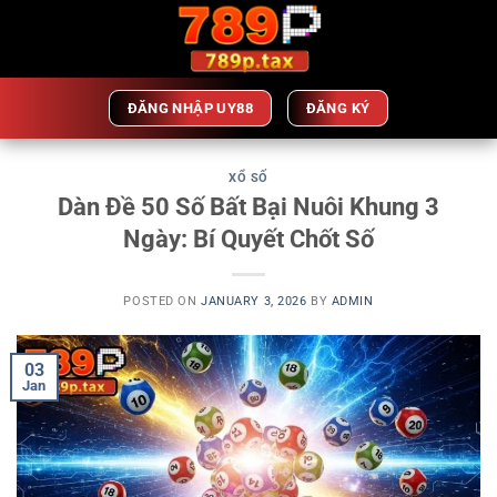
Skip
to
content
ĐĂNG NHẬP UY88
ĐĂNG KÝ
XỔ SỐ
Dàn Đề 50 Số Bất Bại Nuôi Khung 3
Ngày: Bí Quyết Chốt Số
POSTED ON
JANUARY 3, 2026
BY
ADMIN
03
Jan