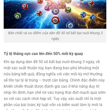
Bản chất và ưu điểm của dàn đề 50 số bất bại nuôi khung 3
ngày
Tỷ lệ thắng cực cao lên đến 50% mỗi kỳ quay
Khi áp dụng dàn đề 50 số bất bại nuôi khung 3 ngày, về
mặt xác suất thuần túy, bạn đang bao phủ khoảng một
nửa bảng kết quả, đồng nghĩa với việc mỗi kỳ mở thưởng
sẽ tồn tại tỷ lệ trúng – trượt cân bằng. Chính đặc điểm này
khiến chiến thuật được đánh giá cao ở khả năng duy trì
nhịp ổn định, hạn chế rơi vào trạng thái đứt mạch quá sớm
so với các cách chơi hẹp số. Tuy vậy, xác suất chỉ là một
phần của bài toán; kỷ luật vốn và kiểm soát tâm lý mới là