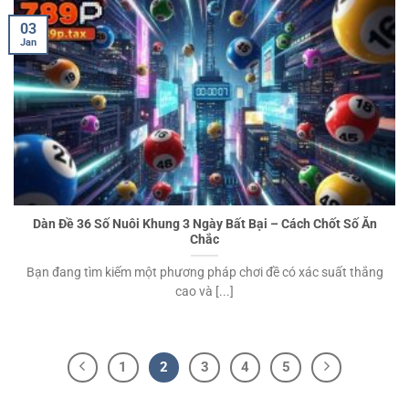
03
Jan
Dàn Đề 36 Số Nuôi Khung 3 Ngày Bất Bại – Cách Chốt Số Ăn
Chắc
Bạn đang tìm kiếm một phương pháp chơi đề có xác suất thắng
cao và [...]
1
2
3
4
5