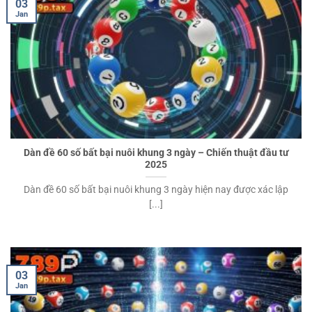
03
Jan
Dàn đề 60 số bất bại nuôi khung 3 ngày – Chiến thuật đầu tư
2025
Dàn đề 60 số bất bại nuôi khung 3 ngày hiện nay được xác lập
[...]
03
Jan