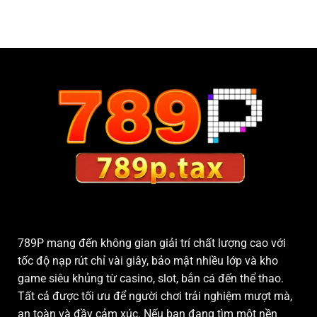
5
cầu
16
ngày
và
Số
miễn
vào
Nuôi
phí
tiền
Khung
–
5
Chiến
Ngày
thuật
Miễn
đầu
Phí
tư
–
Bí
Kíp
Chốt
Số
789P
mang đến không gian giải trí chất lượng cao với
tốc độ nạp rút chỉ vài giây, bảo mật nhiều lớp và kho
game siêu khủng từ casino, slot, bắn cá đến thể thao.
Tất cả được tối ưu để người chơi trải nghiệm mượt mà,
an toàn và đầy cảm xúc. Nếu bạn đang tìm một nền