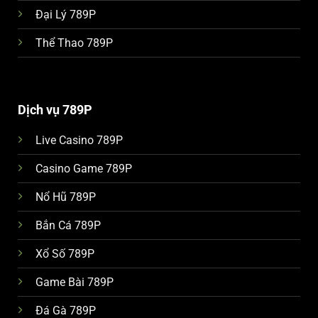
Đại Lý 789P
Thể Thao 789P
Dịch vụ 789P
Live Casino 789P
Casino Game 789P
Nổ Hũ 789P
Bắn Cá 789P
Xổ Số 789P
Game Bài 789P
Đá Gà 789P